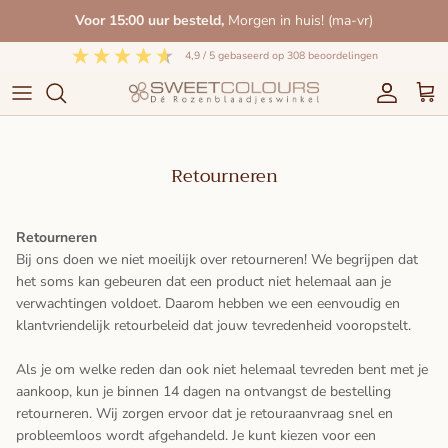
Meteen
Voor 15:00 uur besteld,
Morgen in huis! (ma-vr)
naar
de
4,9
/ 5
gebaseerd op
308
beoordelingen
content
Retourneren
Retourneren
Bij ons doen we niet moeilijk over retourneren! We begrijpen dat
het soms kan gebeuren dat een product niet helemaal aan je
verwachtingen voldoet. Daarom hebben we een eenvoudig en
klantvriendelijk retourbeleid dat jouw tevredenheid vooropstelt.
Als je om welke reden dan ook niet helemaal tevreden bent met je
aankoop, kun je binnen 14 dagen na ontvangst de bestelling
retourneren. Wij zorgen ervoor dat je retouraanvraag snel en
probleemloos wordt afgehandeld. Je kunt kiezen voor een